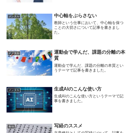
中心軸をぶらさない
メンタル
教師という仕事において、中心軸を保つ
ことの大切さについて記事を書きまし
た。
運動会で学んだ、課題の分離の本
メンタル
質
運動会で学んだ、課題の分離の本質とい
うテーマで記事を書きました。
生成AIのこんな使い方
メンタル
生成AIのこんな使い方というテーマで記
事を書きました。
写経のススメ
勉強
文章修行としての写経について、記事を